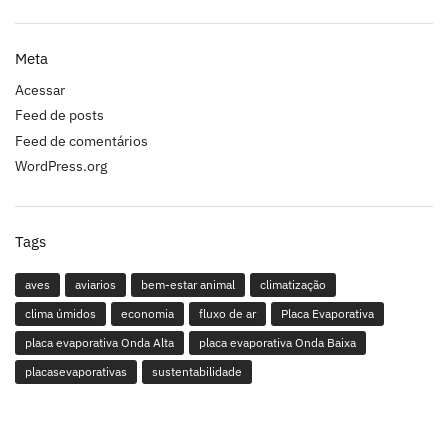
Meta
Acessar
Feed de posts
Feed de comentários
WordPress.org
Tags
aves
aviarios
bem-estar animal
climatização
clima úmidos
economia
fluxo de ar
Placa Evaporativa
placa evaporativa Onda Alta
placa evaporativa Onda Baixa
placasevaporativas
sustentabilidade