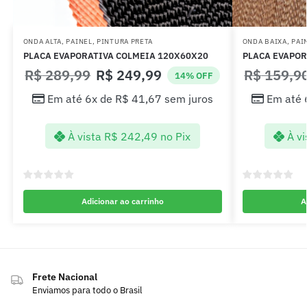
ONDA ALTA
,
PAINEL
,
PINTURA PRETA
ONDA BAIXA
,
PAI
PLACA EVAPORATIVA COLMEIA 120X60X20
PLACA EVAPOR
R$
289,99
R$
249,99
R$
159,9
14% OFF
Em até 6x de
R$
41,67
sem juros
Em até 
À vista
R$
242,49
no Pix
À vi
Adicionar ao carrinho
A
Frete Nacional
Enviamos para todo o Brasil