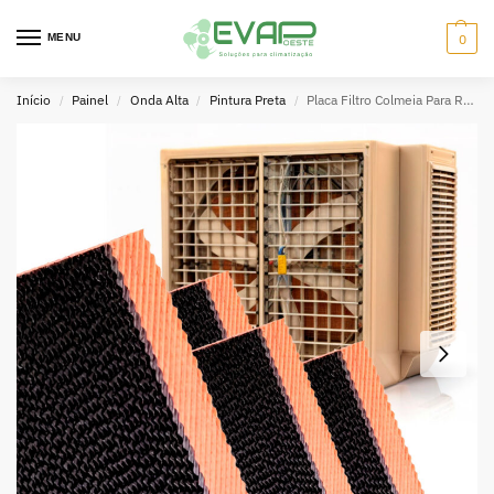
MENU
0
Início
Painel
Onda Alta
Pintura Preta
Placa Filtro Colmeia Para Rotoplast Roto 140 Confort Evolution
/
/
/
/