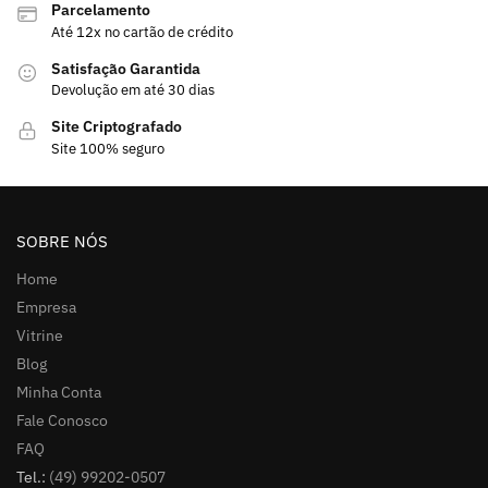
Parcelamento
Até 12x no cartão de crédito
Satisfação Garantida
Devolução em até 30 dias
Site Criptografado
Site 100% seguro
SOBRE NÓS
Home
Empresa
Vitrine
Blog
Minha Conta
Fale Conosco
FAQ
Tel.:
(49) 99202-0507