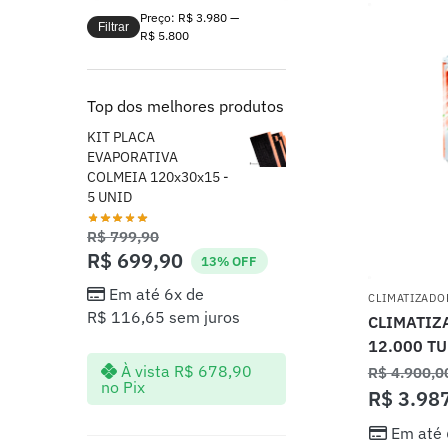
Preço:
R$ 3.980
—
Filtrar
R$ 5.800
Top dos melhores produtos
KIT PLACA
EVAPORATIVA
COLMEIA 120x30x15 -
5 UNID
R$
799,90
R$
699,90
13% OFF
Em até 6x de
CLIMATIZADO
R$
116,65
sem juros
CLIMATIZ
12.000 T
À vista
R$
678,90
R$
4.900,0
no Pix
R$
3.98
Em até