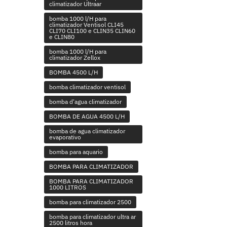
climatizador Ultraar
bomba 1000 l/H para
climatizador Ventisol CLI45
CLI70 CLI100 e CLIN35 CLIN60
e CLIN80
bomba 1000 l/H para
climatizador Zellox
BOMBA 4500 L/H
bomba climatizador ventisol
bomba d'agua climatizador
BOMBA DE AGUA 4500 L/H
bomba de agua climatizador
evaporativo
bomba para aquario
BOMBA PARA CLIMATIZADOR
BOMBA PARA CLIMATIZADOR
1000 LITROS
bomba para climatizador 2500
bomba para climatizador ultra ar
2500 litros hora