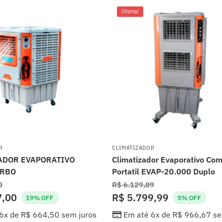
Oferta!
R
CLIMATIZADOR
ADOR EVAPORATIVO
Climatizador Evaporativo Com
URBO
Portatil EVAP-20.000 Duplo
0
R$
6.129,89
7,00
R$
5.799,99
19% OFF
5% OFF
 6x de
R$
664,50
sem juros
Em até 6x de
R$
966,67
se