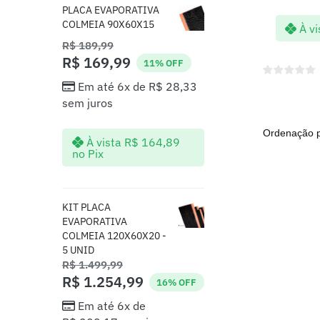
PLACA EVAPORATIVA
COLMEIA 90X60X15
À vi
R$
189,99
R$
169,99
11% OFF
Em até 6x de
R$
28,33
sem juros
À vista
R$
164,89
no Pix
KIT PLACA
EVAPORATIVA
COLMEIA 120X60X20 -
5 UNID
R$
1.499,99
R$
1.254,99
16% OFF
Em até 6x de