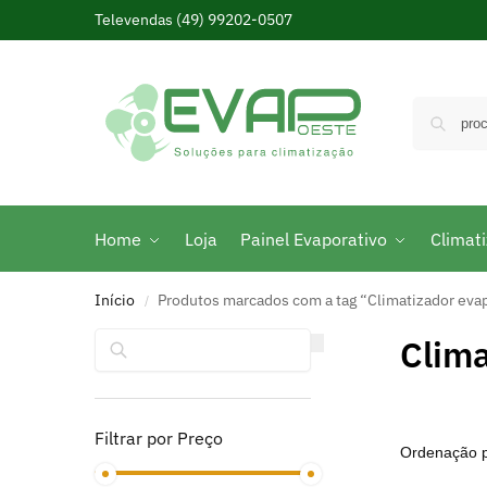
Televendas
(49) 99202-0507
Home
Loja
Painel Evaporativo
Climat
Início
Produtos marcados com a tag “Climatizador eva
/
Pesquisar
Clima
Filtrar por Preço