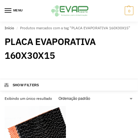
MENU
0
Início
Produtos marcados com a tag “PLACA EVAPORATIVA 160X30X15”
/
PLACA EVAPORATIVA
160X30X15
SHOW FILTERS
Exibindo um único resultado