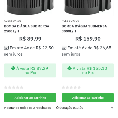
ACESSORIOS
ACESSORIOS
BOMBA D’ÁGUA SUBMERSA
BOMBA D’ÁGUA SUBMERSA
2500 L/H
3000L/H
R$
89,99
R$
159,90
Em até 4x de
R$
22,50
Em até 6x de
R$
26,65
sem juros
sem juros
À vista
R$
87,29
À vista
R$
155,10
no Pix
no Pix
Adicionar ao carrinho
Adicionar ao carrinho
Mostrando todos os 2 resultados