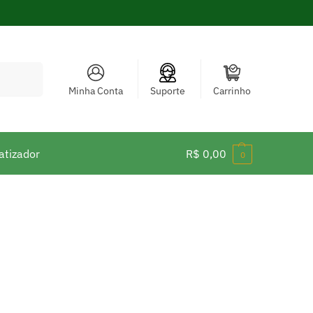
Pesquisar
Minha Conta
Suporte
Carrinho
atizador
R$
0,00
0