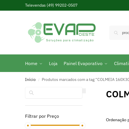
Televendas
(49) 99202-0507
Home
Loja
Painel Evaporativo
Climat
Início
Produtos marcados com a tag “COLMEIA 160X3
/
Pesquisar
COLM
Filtrar por Preço