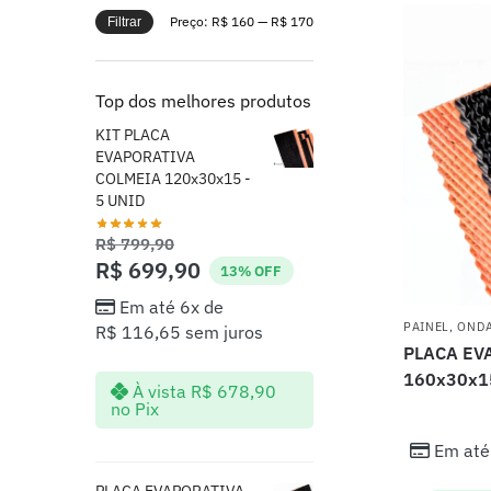
Preço:
R$ 160
—
R$ 170
Filtrar
Top dos melhores produtos
KIT PLACA
EVAPORATIVA
COLMEIA 120x30x15 -
5 UNID
R$
799,90
R$
699,90
13% OFF
Em até 6x de
PAINEL
,
ONDA
R$
116,65
sem juros
PLACA EV
160x30x1
À vista
R$
678,90
no Pix
Em até
PLACA EVAPORATIVA