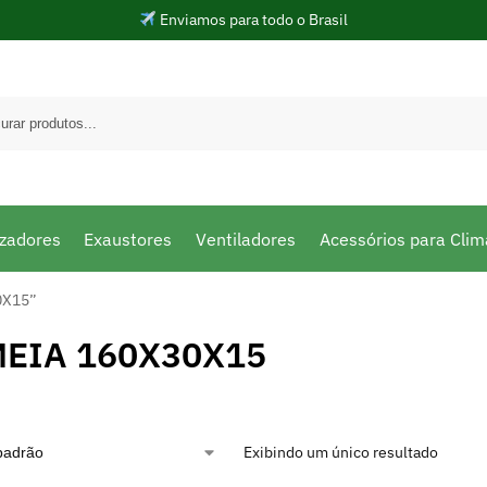
Enviamos para todo o Brasil
izadores
Exaustores
Ventiladores
Acessórios para Clim
0X15”
EIA 160X30X15
Exibindo um único resultado