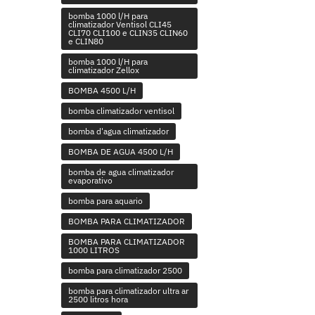
bomba 1000 l/H para
climatizador Ventisol CLI45
CLI70 CLI100 e CLIN35 CLIN60
e CLIN80
bomba 1000 l/H para
climatizador Zellox
BOMBA 4500 L/H
bomba climatizador ventisol
bomba d'agua climatizador
BOMBA DE AGUA 4500 L/H
bomba de agua climatizador
evaporativo
bomba para aquario
BOMBA PARA CLIMATIZADOR
BOMBA PARA CLIMATIZADOR
1000 LITROS
bomba para climatizador 2500
bomba para climatizador ultra ar
2500 litros hora