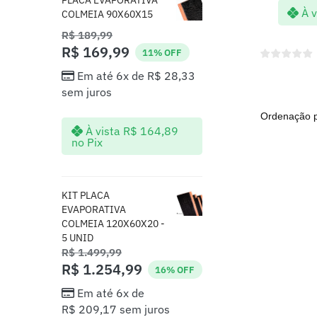
À v
COLMEIA 90X60X15
R$
189,99
R$
169,99
11% OFF
Em até 6x de
R$
28,33
sem juros
À vista
R$
164,89
no Pix
KIT PLACA
EVAPORATIVA
COLMEIA 120X60X20 -
5 UNID
R$
1.499,99
R$
1.254,99
16% OFF
Em até 6x de
R$
209,17
sem juros