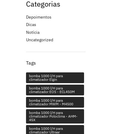
Categorias
Depoimentos
Dicas
Notícia
Uncategorized
Tags
bomba 1000 l/H para
climatizador Elgin
bomba 1000 l/H para
climatizador EOS - ECL450M
bomba 1000 l/H para
climatizador MWM - M4500
bomba 1000 l/H para
climatizador Poloclima - AHM-
45X
bomba 1000 l/H para
climatizador Ultraar